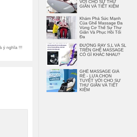
VỜI CHO SỰ THƯ
GIÃN VÀ TIẾT KIỆM
Khám Phá Sức Mạnh
Của Ghế Massage Đa
Vùng Cơ Thể Sự Thư
Giãn Và Phục Hồi Tối
Đa
ĐƯỜNG RAY S,L VÀ SL
ý nghĩa !!!
TRÊN GHẾ MASSAGE
CÓ GÌ KHÁC NHAU?
GHẾ MASSAGE GIÁ
RẺ - LỰA CHỌN
TUYỆT VỜI CHO SỰ
THƯ GIÃN VÀ TIẾT
KIỆM