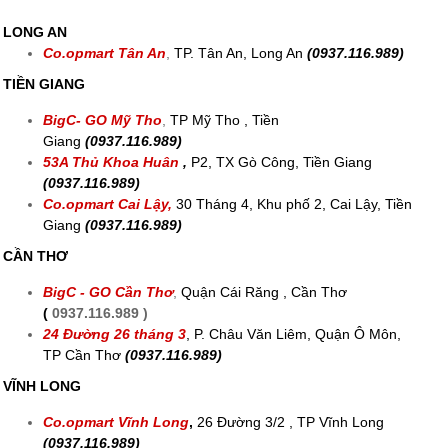
LONG AN
Co.opmart Tân An
,
TP. Tân An, Long An
(0937.116.989)
TIỀN GIANG
BigC- GO Mỹ Tho
,
TP Mỹ Tho , Tiền
Giang
(0937.116.989)
53A Thủ Khoa Huân
,
P2, TX Gò Công, Tiền Giang
(0937.116.989)
Co.opmart Cai Lậy,
30 Tháng 4, Khu phố 2, Cai Lậy, Tiền
Giang
(0937.116.989)
CẦN THƠ
BigC - GO Cần Thơ
,
Quận Cái Răng , Cần Thơ
(
0937.116.989 )
24 Đường 26 tháng 3
,
P. Châu Văn Liêm, Quận Ô Môn,
TP Cần Thơ
(0937.116.989)
VĨNH LONG
Co.opmart Vĩnh Long
,
26 Đường 3/2 , TP Vĩnh Long
(0937.116.989)