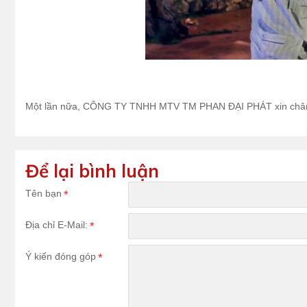
Một lần nữa,
CÔNG TY TNHH MTV TM PHAN ĐẠI PHÁT
xin châ
Để lại bình luận
Tên bạn
Địa chỉ E-Mail:
Ý kiến đóng góp