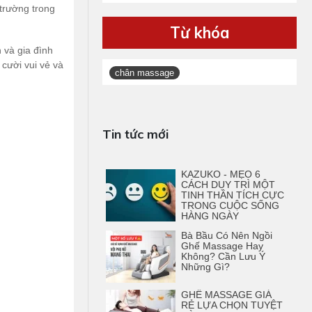
trường trong
Từ khóa
 và gia đình
cười vui vẻ và
chân massage
Tin tức mới
KAZUKO - MẸO 6
CÁCH DUY TRÌ MỘT
TINH THẦN TÍCH CỰC
TRONG CUỘC SỐNG
HÀNG NGÀY
Bà Bầu Có Nên Ngồi
Ghế Massage Hay
Không? Cần Lưu Ý
Những Gì?
GHẾ MASSAGE GIÁ
RẺ LỰA CHỌN TUYỆT