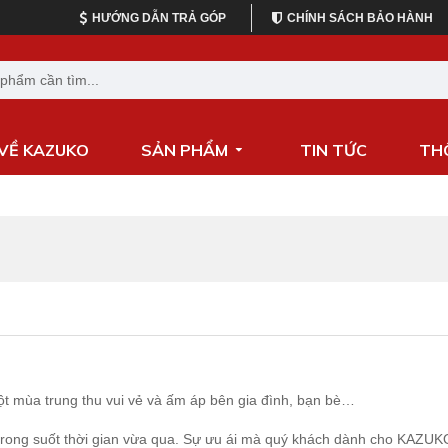
HƯỚNG DẪN TRẢ GÓP
CHÍNH SÁCH BẢO HÀNH
 VỀ KAZUKO
SẢN PHẨM
TIN TỨC
TH
một mùa trung thu vui vẻ và ấm áp bên gia đình, bạn bè…
rong suốt thời gian vừa qua. Sự ưu ái mà quý khách dành cho KAZUKO