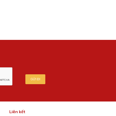
GỬI ĐI
Liên kết