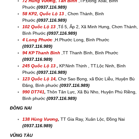
72 Hùng Vương, Tân Bình
,
TP.Đồng Xoài, Bình
Phước
(0937.116.989)
58 KP2, Quốc Lộ 13
, Chơn Thành, Bình
Phước
(0937.116.989)
102 Quốc Lộ 13
,
Tổ 5, Ấp 2, Xã Minh Hưng, Chơn Thành,
Bình Phước
(0937.116.989)
4 Long Phước
,H.Phước Long, Bình Phước
(0937.116.989)
94 KP Thanh Bình
,
TT Thanh Bình, Bình Phước
(0937.116.989)
245 Quốc Lộ 13
,
KP.Ninh Thịnh , TT.Lộc Ninh, Bình
Phước
(
0937.116.989)
123 Quốc Lộ 14
,
Chợ Sao Bọng, xã Đức Liễu, Huyện Bù
Đăng, Bình phướ
c
(
0937.116.989)
990 DT741
,
Thôn Tân Lực, Xã Bù Nho, Huyện Phú Riềng,
Bình phướ
c
(
0937.116.989)
ĐỒNG NAI
138 Hùng Vương
,
TT Gia Ray, Xuân Lộc, Đồng Nai
(0937.116.989)
VŨNG TÀU