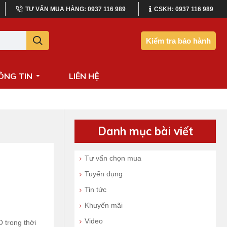
TƯ VẤN MUA HÀNG: 0937 116 989
CSKH: 0937 116 989
Kiểm tra bảo hành
ÔNG TIN
LIÊN HỆ
Danh mục bài viết
Tư vấn chọn mua
Tuyển dụng
Tin tức
Khuyến mãi
Video
 trong thời