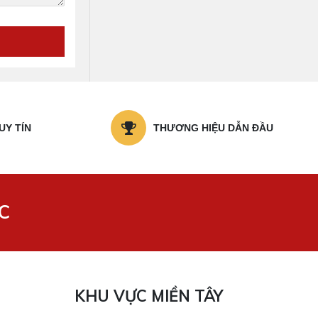
UY TÍN
THƯƠNG HIỆU DẪN ĐẦU
C
KHU VỰC MIỀN TÂY