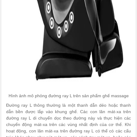
Hình ảnh mô phỏng đường ray L trên sản phẩm ghế massage
Đường ray L thông thường là một thanh dẫn dẻo hoặc thanh
dẫn bền được lắp vào khung ghế. Các con lăn mát-xa trên
đường ray L di chuyển dọc theo đường này và thực hiện các
chuyển động mát-xa trên các vùng nhất định của cơ thể.
Khi
hoạt động, con lăn mát-xa trên đường ray L có thể có các cấu