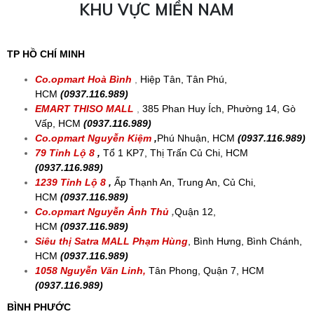
KHU VỰC MIỀN NAM
TP HỒ CHÍ MINH
Co.opmart Hoà Bình
,
Hiệp Tân, Tân Phú,
HCM
(0937.116.989)
EMART THISO MALL
,
385 Phan Huy Ích, Phường 14, Gò
Vấp, HCM
(0937.116.989)
Co.opmart Nguyễn Kiệm
,
Phú Nhuận, HCM
(0937.116.989)
79 Tỉnh Lộ 8
,
Tổ 1 KP7, Thị Trấn Củ Chi, HCM
(0937.116.989)
1239 Tỉnh Lộ 8
,
Ấp Thạnh An, Trung An, Củ Chi,
HCM
(0937.116.989)
Co.opmart Nguyễn Ảnh Thủ
,
Quận 12,
HCM
(0937.116.989)
Siêu thị Satra MALL
Phạm Hùng
, Bình Hưng, Bình Chánh,
HCM
(0937.116.989)
1058 Nguyễn Văn Linh,
Tân Phong, Quận 7, HCM
(0937.116.989)
BÌNH PHƯỚC