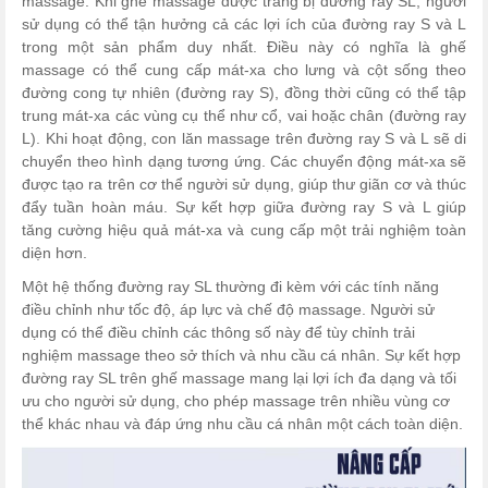
massage.
Khi ghế massage được trang bị đường ray SL, người
sử dụng có thể tận hưởng cả các lợi ích của đường ray S và L
trong một sản phẩm duy nhất. Điều này có nghĩa là ghế
massage có thể cung cấp mát-xa cho lưng và cột sống theo
đường cong tự nhiên (đường ray S), đồng thời cũng có thể tập
trung mát-xa các vùng cụ thể như cổ, vai hoặc chân (đường ray
L).
K
hi hoạt động, con lăn massage trên đường ray S và L sẽ di
chuyển theo hình dạng tương ứng. Các chuyển động mát-xa sẽ
được tạo ra trên cơ thể người sử dụng, giúp thư giãn cơ và thúc
đẩy tuần hoàn máu. Sự kết hợp giữa đường ray S và L giúp
tăng cường hiệu quả mát-xa và cung cấp một trải nghiệm toàn
diện hơn.
Một hệ thống đường ray SL thường đi kèm với các tính năng
điều chỉnh như tốc độ, áp lực và chế độ massage. Người sử
dụng có thể điều chỉnh các thông số này để tùy chỉnh trải
nghiệm massage theo sở thích và nhu cầu cá nhân.
Sự kết hợp
đường ray SL trên ghế massage mang lại lợi ích đa dạng và tối
ưu cho người sử dụng, cho phép massage trên nhiều vùng cơ
thể khác nhau và đáp ứng nhu cầu cá nhân một cách toàn diện.