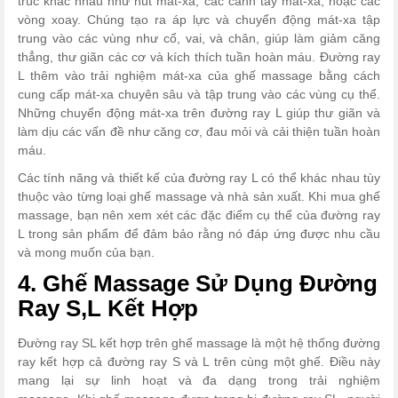
trúc khác nhau như nút mát-xa, các cánh tay mát-xa, hoặc các
vòng xoay. Chúng tạo ra áp lực và chuyển động mát-xa tập
trung vào các vùng như cổ, vai, và chân, giúp làm giảm căng
thẳng, thư giãn các cơ và kích thích tuần hoàn máu.
Đường ray
L thêm vào trải nghiệm mát-xa của ghế massage bằng cách
cung cấp mát-xa chuyên sâu và tập trung vào các vùng cụ thể.
Những chuyển động mát-xa trên đường ray L giúp thư giãn và
làm dịu các vấn đề như căng cơ, đau mỏi và cải thiện tuần hoàn
máu.
Các tính năng và thiết kế của đường ray L có thể khác nhau tùy
thuộc vào từng loại ghế massage và nhà sản xuất. Khi mua ghế
massage, bạn nên xem xét các đặc điểm cụ thể của đường ray
L trong sản phẩm để đảm bảo rằng nó đáp ứng được nhu cầu
và mong muốn của bạn.
4. Ghế Massage Sử Dụng Đường
Ray S,L Kết Hợp
Đường ray SL kết hợp trên ghế massage là một hệ thống đường
ray kết hợp cả đường ray S và L trên cùng một ghế. Điều này
mang lại sự linh hoạt và đa dạng trong trải nghiệm