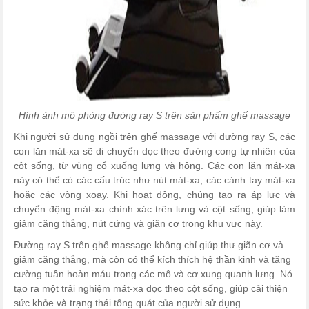
Hình ảnh mô phỏng đường ray S trên sản phẩm ghế massage
Khi người sử dụng ngồi trên ghế massage với đường ray S, các
con lăn mát-xa sẽ di chuyển dọc theo đường cong tự nhiên của
cột sống, từ vùng cổ xuống lưng và hông. Các con lăn mát-xa
này có thể có các cấu trúc như nút mát-xa, các cánh tay mát-xa
hoặc các vòng xoay. Khi hoạt động, chúng tạo ra áp lực và
chuyển động mát-xa chính xác trên lưng và cột sống, giúp làm
giảm căng thẳng, nút cứng và giãn cơ trong khu vực này.
Đường ray S trên ghế massage không chỉ giúp thư giãn cơ và
giảm căng thẳng, mà còn có thể kích thích hệ thần kinh và tăng
cường tuần hoàn máu trong các mô và cơ xung quanh lưng. Nó
tạo ra một trải nghiệm mát-xa dọc theo cột sống, giúp cải thiện
sức khỏe và trạng thái tổng quát của người sử dụng.