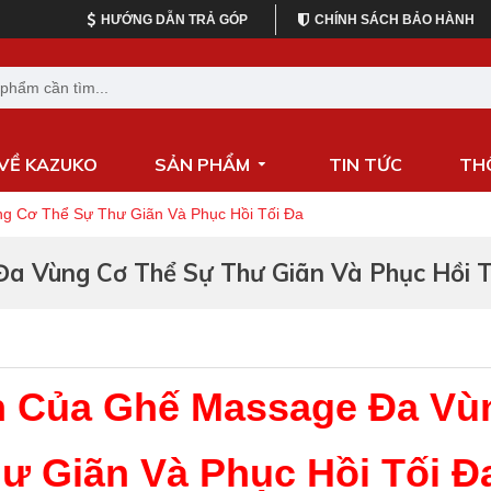
HƯỚNG DẪN TRẢ GÓP
CHÍNH SÁCH BẢO HÀNH
 VỀ KAZUKO
SẢN PHẨM
TIN TỨC
TH
 Cơ Thể Sự Thư Giãn Và Phục Hồi Tối Đa
 Vùng Cơ Thể Sự Thư Giãn Và Phục Hồi T
 Của Ghế Massage Đa Vù
ư Giãn Và Phục Hồi Tối Đ