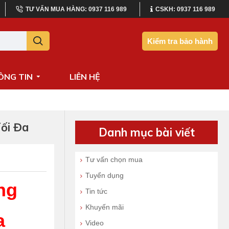
TƯ VẤN MUA HÀNG: 0937 116 989
CSKH: 0937 116 989
Kiểm tra bảo hành
ÔNG TIN
LIÊN HỆ
ối Đa
Danh mục bài viết
Tư vấn chọn mua
Tuyển dụng
ng
Tin tức
Khuyến mãi
a
Video