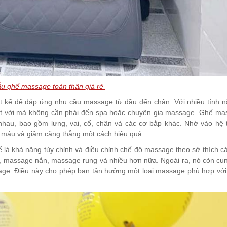
u ghế massage toàn thân giá rẻ
iết kế để đáp ứng nhu cầu massage từ đầu đến chân. Với nhiều tính 
yệt vời mà không cần phải đến spa hoặc chuyên gia massage. Ghế m
 nhau, bao gồm lưng, vai, cổ, chân và các cơ bắp khác. Nhờ vào hệ
àn máu và giảm căng thẳng một cách hiệu quả.
là khả năng tùy chỉnh và điều chỉnh chế độ massage theo sở thích c
 massage nắn, massage rung và nhiều hơn nữa. Ngoài ra, nó còn cu
age. Điều này cho phép bạn tận hưởng một loại massage phù hợp với