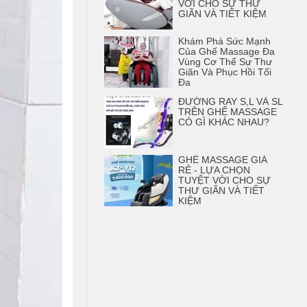
VỜI CHO SỰ THƯ
GIÃN VÀ TIẾT KIỆM
Khám Phá Sức Mạnh
Của Ghế Massage Đa
Vùng Cơ Thể Sự Thư
Giãn Và Phục Hồi Tối
Đa
ĐƯỜNG RAY S,L VÀ SL
TRÊN GHẾ MASSAGE
CÓ GÌ KHÁC NHAU?
GHẾ MASSAGE GIÁ
RẺ - LỰA CHỌN
TUYỆT VỜI CHO SỰ
THƯ GIÃN VÀ TIẾT
KIỆM