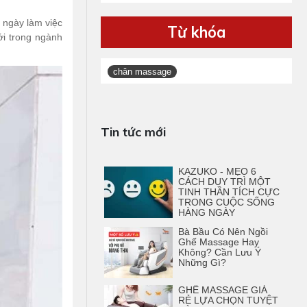
t ngày làm việc
Từ khóa
ới trong ngành
chân massage
Tin tức mới
KAZUKO - MẸO 6
CÁCH DUY TRÌ MỘT
TINH THẦN TÍCH CỰC
TRONG CUỘC SỐNG
HÀNG NGÀY
Bà Bầu Có Nên Ngồi
Ghế Massage Hay
Không? Cần Lưu Ý
Những Gì?
GHẾ MASSAGE GIÁ
RẺ LỰA CHỌN TUYỆT