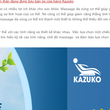
 thân đang được bày bán tại cửa hàng Kazuko
òn có nhiều lợi ích khác cho sức khỏe. Massage đa vùng cơ thể giúp
g sự linh hoạt của cơ thể. Nó cũng có thể giúp giảm căng thẳng tinh 
 massage đa vùng cơ thể trở thành một thiết bị không thể thiếu đối vớ
ơ thể với các tính năng và thiết kế khác nhau. Việc lựa chọn một chi
n tìm hiểu kỹ về các tính năng, chế độ massage, và đảm bảo lựa chọ