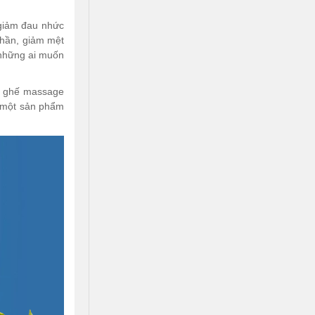
 giảm đau nhức
thần, giảm mệt
i những ai muốn
ếc ghế massage
n một sản phẩm