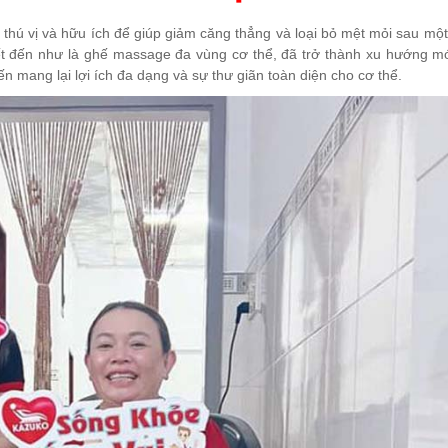
ị thú vị và hữu ích để giúp giảm căng thẳng và loại bỏ mệt mỏi sau mộ
ết đến như là ghế massage đa vùng cơ thể, đã trở thành xu hướng m
n mang lại lợi ích đa dạng và sự thư giãn toàn diện cho cơ thể.