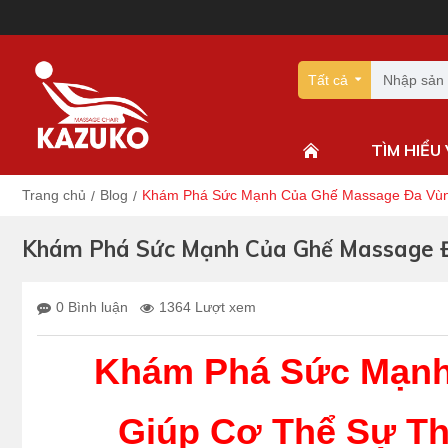
Tất cả
TÌM HIỂU
Trang chủ
Blog
Khám Phá Sức Mạnh Của Ghế Massage Đa Vùng
Khám Phá Sức Mạnh Của Ghế Massage Đa
0 Bình luận
1364 Lượt xem
Khám Phá Sức Mạnh
Giúp Cơ Thể Sự Th