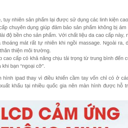
ge toàn thân KZ 838 - 3TF
ẻ
, tuy nhiên sản phẩm lại được sử dụng các linh kiện ca
cấp chuyên dụng giúp đảm bảo sản phẩm không bị ám 
dài độ bền cho sản phẩm. Với chất liệu da cao cấp này,
thoáng mát rất tự nhiên khi ngồi massage. Ngoài ra,
thân thiện môi trường.
p cao cấp có khả năng chịu tải trọng từ trung bình đến 
khi bạn “ngoại cỡ”.
hình ipad thay vì điều khiển cầm tay vốn chỉ có ở cá
xuất khẩu tại nhiều quốc gia nên màn hình được hỗ t