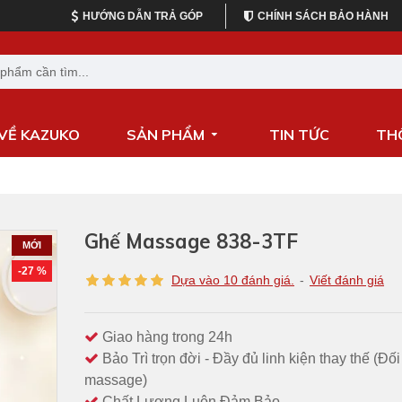
HƯỚNG DẪN TRẢ GÓP
CHÍNH SÁCH BẢO HÀNH
 VỀ KAZUKO
SẢN PHẨM
TIN TỨC
TH
Ghế Massage 838-3TF
MỚI
-27 %
Dựa vào 10 đánh giá.
-
Viết đánh giá
Giao hàng trong 24h
Bảo Trì trọn đời - Đầy đủ linh kiện thay thế (Đố
massage)
Chất Lượng Luôn Đảm Bảo