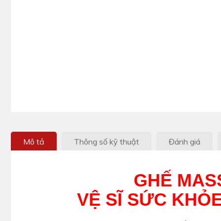
Mô tả
Thông số kỹ thuật
Đánh giá
GHẾ MASS
VỆ SĨ SỨC KHỎ