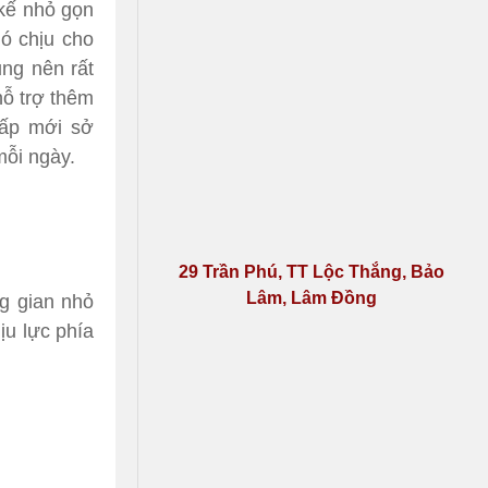
 kế nhỏ gọn
hó chịu cho
ng nên rất
hỗ trợ thêm
cấp mới sở
mỗi ngày.
29 Trần Phú, TT Lộc Thắng, Bảo
Lâm, Lâm Đồng
ng gian nhỏ
ịu lực phía