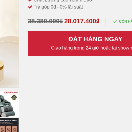
Trả góp 0đ - 0% lãi suất
38.380.000₫
28.017.400₫
CÒN H
ĐẶT HÀNG NGAY