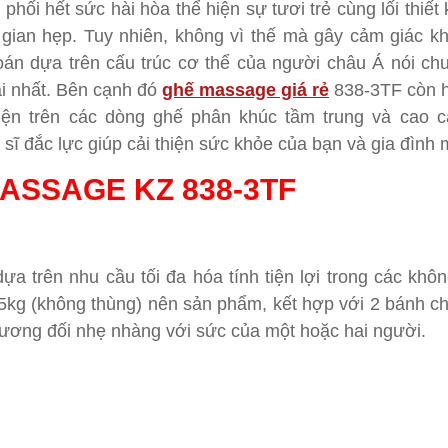
hối hết sức hài hòa thể hiện sự tươi trẻ cùng lối thiết
 gian hẹp. Tuy nhiên, không vì thế mà gây cảm giác k
án dựa trên cấu trúc cơ thể của người châu Á nói chu
ái nhất. Bên cạnh đó
ghế massage giá rẻ
838-3TF
còn 
hiện trên các dòng ghế phân khúc tầm trung và cao 
 sĩ đắc lực giúp cải thiện sức khỏe của bạn và gia đình 
ASSAGE KZ 838-3TF
ựa trên nhu cầu tối đa hóa tính tiện lợi trong các khô
5kg (không thùng) nên sản phẩm, kết hợp với 2 bánh ch
n tương đối nhẹ nhàng với sức của một hoặc hai người.