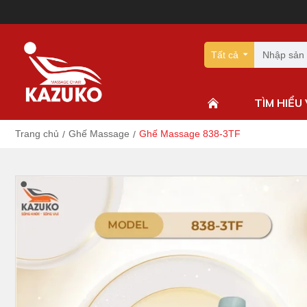
Tất cả
TÌM HIỂU
Trang chủ
Ghế Massage
Ghế Massage 838-3TF