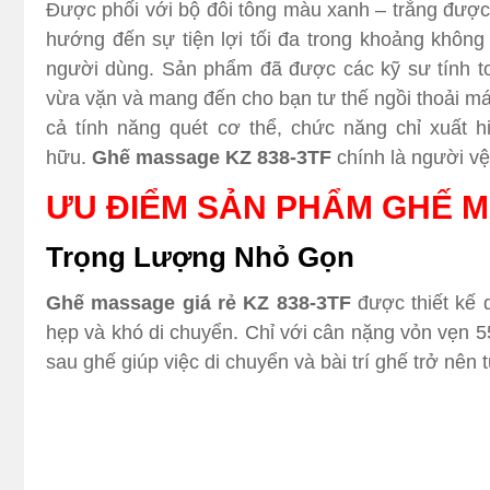
Được phối với bộ đôi tông màu xanh – trắng được p
hướng đến sự tiện lợi tối đa trong khoảng không
người dùng. Sản phẩm đã được các kỹ sư tính to
vừa vặn và mang đến cho bạn tư thế ngồi thoải m
cả tính năng quét cơ thể, chức năng chỉ xuất 
hữu.
Ghế massage KZ 838-3TF
chính là người vệ
ƯU ĐIỂM SẢN PHẨM GHẾ M
Trọng Lượng Nhỏ Gọn
Ghế massage giá rẻ KZ 838-3TF
được thiết kế d
hẹp và khó di chuyển. Chỉ với cân nặng vỏn vẹn 5
sau ghế giúp việc di chuyển và bài trí ghế trở nê