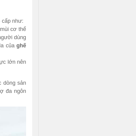
o cấp như:
mùi cơ thể
 người dùng
 da của
ghế
cực lớn nên
c dòng sản
rợ đa ngôn