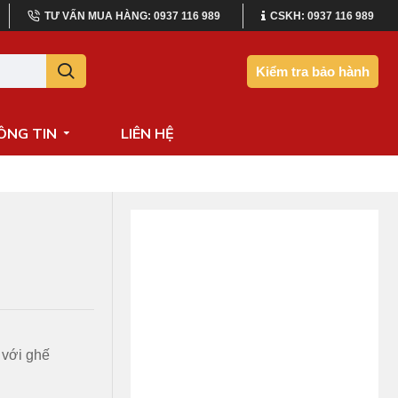
TƯ VẤN MUA HÀNG: 0937 116 989
CSKH: 0937 116 989
Kiểm tra bảo hành
ÔNG TIN
LIÊN HỆ
i với ghế