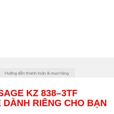
TP KonTum
Hướng dẫn thanh toán & mua hàng
AGE KZ 838–3TF
E DÀNH RIÊNG CHO BẠN