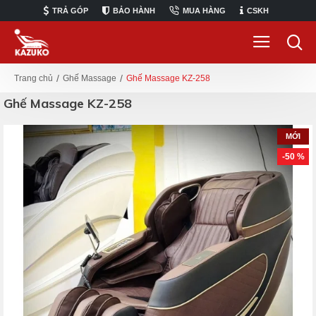
TRẢ GÓP
BẢO HÀNH
MUA HÀNG
CSKH
Ghế Massage
Ghế Massage KZ-258
Trang chủ
Ghế Massage KZ-258
MỚI
-50 %