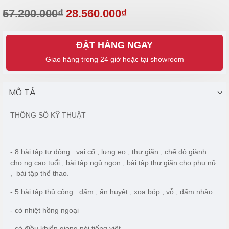
57.200.000₫
28.560.000₫
ĐẶT HÀNG NGAY
MÔ TẢ
THÔNG SỐ KỸ THUẬT
- 8 bài tập tự động : vai cổ , lưng eo , thư giãn , chế độ giành
cho ng cao tuổi , bài tập ngủ ngon , bài tập thư giãn cho phụ nữ
, bài tập thể thao.
- 5 bài tập thủ công : đấm , ấn huyệt , xoa bóp , vỗ , đấm nhào
- có nhiệt hồng ngoại
- có điều khiển giọng nói tiếng việt