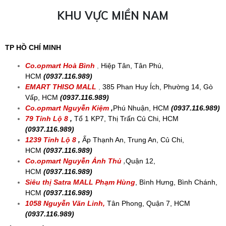
KHU VỰC MIỀN NAM
TP HỒ CHÍ MINH
Co.opmart Hoà Bình
,
Hiệp Tân, Tân Phú,
HCM
(0937.116.989)
EMART THISO MALL
,
385 Phan Huy Ích, Phường 14, Gò
Vấp, HCM
(0937.116.989)
Co.opmart Nguyễn Kiệm
,
Phú Nhuận, HCM
(0937.116.989)
79 Tỉnh Lộ 8
,
Tổ 1 KP7, Thị Trấn Củ Chi, HCM
(0937.116.989)
1239 Tỉnh Lộ 8
,
Ấp Thạnh An, Trung An, Củ Chi,
HCM
(0937.116.989)
Co.opmart Nguyễn Ảnh Thủ
,
Quận 12,
HCM
(0937.116.989)
Siêu thị Satra MALL
Phạm Hùng
, Bình Hưng, Bình Chánh,
HCM
(0937.116.989)
1058 Nguyễn Văn Linh,
Tân Phong, Quận 7, HCM
(0937.116.989)