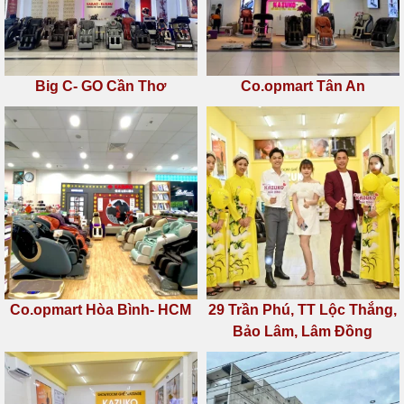
Big C- GO Cần Thơ
Co.opmart Tân An
Co.opmart Hòa Bình- HCM
29 Trần Phú, TT Lộc Thắng,
Bảo Lâm, Lâm Đồng