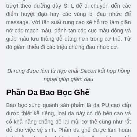
Bản nâng cấp 2022 mở rộng khung S,L dài hơn lên
đến 10 cm
Phần Bi Rung Bên Trong
Ghế massage giá rẻ Kuzunu Y13
sử dụng hệ
thống massage bằng bi rung. Các bi khi khởi động
sẽ rung ở tần suất lớn và đều, đồng thời bi sẽ
trượt theo đường dây S, L để di chuyển đến các
điểm huyệt đạo hay các vùng bị đau nhức để