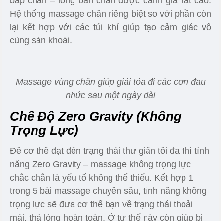
cơ xương khỏe mạnh. Phục hồi thương tổn, giảm
các vết bầm tím. Giúp hỗ trợ điều trị các bệnh đau
nhức cột sống thắt lưng ở người già.
Chế độ massage kết hợp làm nóng tại vùng lưng
giúp lưu thông khí huyết
Cơ Chế Massage Vùng Chân
Riêng Biệt
Là một sản phẩm
ghế massage giá rẻ
, tuy nhiên
Kuzunu Y13
lại có cơ chế massage vùng đùi –
bắp chân – lòng bàn chân được đánh giá rất cao.
Hệ thống massage chân riêng biệt so với phần còn
lại kết hợp với các túi khí giúp tạo cảm giác vô