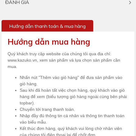
cho tất cả khách hàng trên toàn quốc. Không chỉ
dừng lại ở đó, toàn bộ quy trình giao hàng, lắp đặt
tận nhà (miễn phí) hay dịch vụ bảo hành, bảo trì
(trọn đời) sẽ do Kazuko đảm nhận. Trải nghiệm
mua sắm nhanh chóng và sử dụng ghế massage
thuận tiện nhất là những gì
Kazuko cam kết
cung
cấp tới khách hàng.
Chính sách bán hàng và hậu mãi tại Kazuko
THÔNG SỐ KỸ THUẬT
ĐÁNH GIÁ