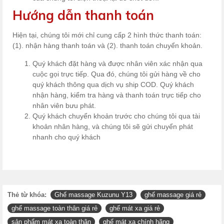
Hướng dẫn thanh toán & mua hàng
Hướng dẫn mua hàng
Quý khách truy cập website của chúng tôi qua địa chỉ:
www.kazuko.vn, xem sản phẩm và lựa chọn sản phẩm cần
mua.
Nhấn nút "Thêm vào giỏ hàng" để đưa sản phẩm vào
giỏ hàng.
Sau khi đã hoàn tất việc chọn hàng, quý khách vào giỏ
hàng để xem (biểu tượng giỏ hàng ngoài cùng bên phải
topbar).
Chuyển tới trang thanh toán.
Nhập đầy đủ thông tin cá nhân và thông tin thanh toán
vào biểu mẫu.
Kết thúc đơn hàng, quý khách vui lòng chờ nhân viên
của chúng tôi điện thoại lại để chốt đơn.
Hướng dẫn thanh toán