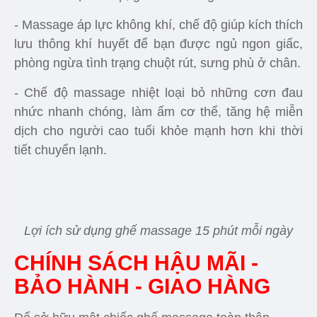
Bảng nâng cấp 2022 bổ sung thêm chức năng
quét thông số cơ thể người dùng
Lợi Ích Khi Sử Dụng Ghế
Massage Kuzunu Y13
- Công nghệ massage bi rung 3D và 5 chương
trình hoạt động giúp giảm đau nhức, thư giãn cơ
thể và tinh thần hiệu quả tùy theo nhu cầu, sở
thích của bạn.
- Massage không trọng lực giúp cải thiện và tăng
tuần hoàn máu, điều hòa nhịp thở, nâng cao sức
khỏe của hệ hô hấp, giảm đau lưng.
- Massage áp lực không khí, chế độ giúp kích thích
lưu thông khí huyết để bạn được ngủ ngon giấc,