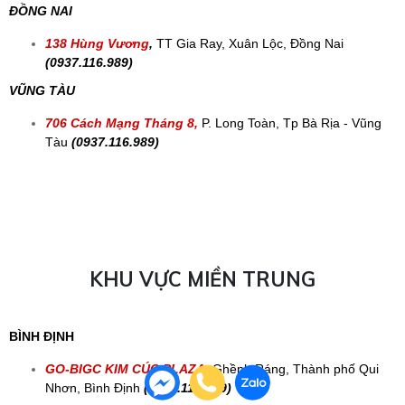
(0937.116.989)
BÌNH PHƯỚC
72 Hùng Vương, Tân Bình
,
TP.Đồng Xoài, Bình
Phước
(0937.116.989)
58 KP2, Quốc Lộ 13
, Chơn Thành, Bình
Phước
(0937.116.989)
102 Quốc Lộ 13
,
Tổ 5, Ấp 2, Xã Minh Hưng, Chơn Thành,
Bình Phước
(0937.116.989)
4 Long Phước
,H.Phước Long, Bình Phước
(0937.116.989)
94 KP Thanh Bình
,
TT Thanh Bình, Bình Phước
(0937.116.989)
245 Quốc Lộ 13
,
KP.Ninh Thịnh , TT.Lộc Ninh, Bình Phước
(
0937.116.989)
123 Quốc Lộ 14
,
Chợ Sao Bọng, xã Đức Liễu, Huyện Bù
Đăng, Bình phướ
c
(
0937.116.989)
990 DT741
,
Thôn Tân Lực, Xã Bù Nho, Huyện Phú Riềng,
Bình phướ
c
(
0937.116.989)
ĐỒNG NAI
138 Hùng Vương
,
TT Gia Ray, Xuân Lộc, Đồng Nai