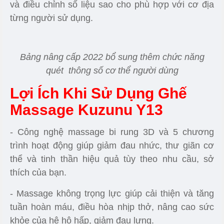
Chế độ massage vùng hông và eo tập trung tại các
điểm huyệt đạo
Hệ Thống Scan Body (Lấy Số Đo
Cơ Thể)
Việc nâng cấp lên phiên bản 2022 đã được nhà
thiết tính toán và tích hợp thêm chức năng Scan
Body vốn chỉ có trên hệ thống ghế massage phân
khúc tầm trung. Việc bổ sung phần chức năng này
đồng nghĩa với việc giờ đây
ghế massage giá rẻ
Kuzunu Y13
đã chính thức trở thành một sản
phẩm có phần mềm thông minh, biết tự đánh giá
và điều chỉnh số liệu sao cho phù hợp với cơ địa
từng người sử dụng.