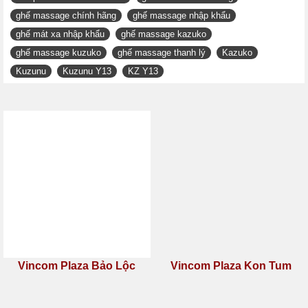
Hiện tại, chúng tôi mới chỉ cung cấp 2 hình thức thanh toán:
(1). nhận hàng thanh toán và (2). thanh toán chuyển khoản.
Quý khách đặt hàng và được nhân viên xác nhận qua
cuộc gọi trực tiếp. Qua đó, chúng tôi gửi hàng về cho
quý khách thông qua dịch vụ ship COD. Quý khách
nhận hàng, kiểm tra hàng và thanh toán trực tiếp cho
nhân viên bưu phát.
Quý khách chuyển khoản trước cho chúng tôi qua tài
khoản nhân hàng, và chúng tôi sẽ gửi chuyển phát
nhanh cho quý khách
Thẻ từ khóa:
Ghế massage Kuzunu Y13
ghế massage giá rẻ
ghế massage toàn thân giá rẻ
ghế mát xa giá rẻ
sản phẩm mát xa toàn thân
ghế mát xa chính hãng
ghế massage chính hãng
ghế massage nhập khẩu
ghế mát xa nhập khẩu
ghế massage kazuko