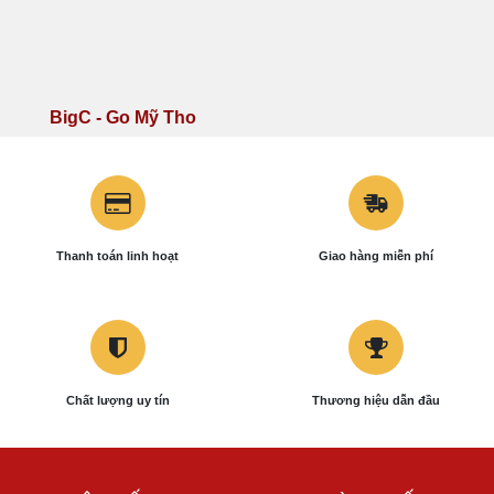
24 Đường 26 tháng 3, P.
53A Thủ Khoa Huân, Khu
Châu Văn Liêm, Quận Ô
Phố 5, Phường 2, Thị Xã Gò
Môn, TP Cần Thơ
Công