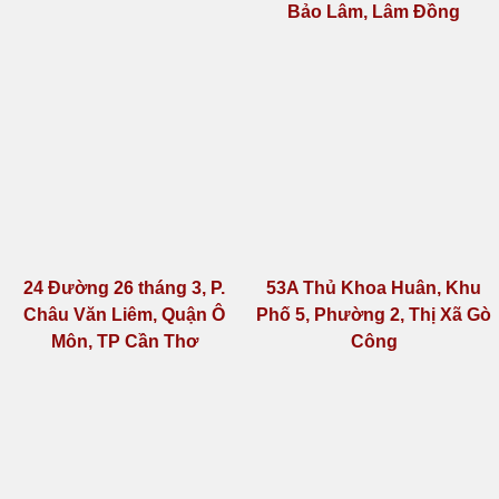
Big C- GO Cần Thơ
Co.opmart Tân An
Co.opmart Hòa Bình- HCM
29 Trần Phú, TT Lộc Thắng,
Bảo Lâm, Lâm Đồng