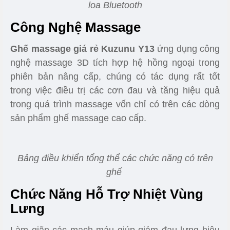
Hệ thống 26 túi khí được
được làm từ da TPU
được bố trí khắp sản phẩm
Hệ Thống Loa Bluetooth
Ghế massage giá rẻ Kuzunu Y13
được bổ trợ
thêm hệ thống kết nối loa Bluetooth với điện thoại,
máy tính bảng để mang đến cho người trải nghiệm
tuyệt vời. Vừa nghe nhạc vừa mát xa, thông qua
loa Hifi âm thanh sống động.
Ghế massage Kuzunu Y13 được trang bị hệ thống
loa Bluetooth
Công Nghệ Massage