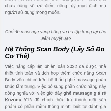
- Xem thêm các sản phẩm ghế massage giá rẻ
>>> TẠI ĐÂY<<<
khác
Chế độ Zero Gravity (không trọng lực) giúp hỗ trợ
thư giãn cột sống và hệ tuần hoàn
Hệ Thống Bài Tập
Sản phẩm được thiết lập 5 chế độ bài tập chuyên
sâu theo từng cấp độ mà người sử dụng mong
muốn với các mức từ nhẹ - trung bình – cao. Mỗi
chức năng sẽ ưu điểm riêng tùy mục đích mà
người sử dụng mong muốn.