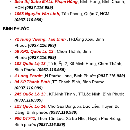
KHU VỰC MIỀN NAM
TP HỒ CHÍ MINH
Co.opmart Hoà Bình
,
Hiệp Tân, Tân Phú,
HCM
(0937.116.989)
EMART THISO MALL
,
385 Phan Huy Ích, Phường 14, Gò
Vấp, HCM
(0937.116.989)
Co.opmart Nguyễn Kiệm
,
Phú Nhuận, HCM
(0937.116.989)
79 Tỉnh Lộ 8
,
Tổ 1 KP7, Thị Trấn Củ Chi, HCM
(0937.116.989)
1239 Tỉnh Lộ 8
,
Ấp Thạnh An, Trung An, Củ Chi,
HCM
(0937.116.989)
Co.opmart Nguyễn Ảnh Thủ
,
Quận 12,
HCM
(0937.116.989)
Siêu thị Satra MALL
Phạm Hùng
, Bình Hưng, Bình Chánh,
HCM
(0937.116.989)
1058 Nguyễn Văn Linh,
Tân Phong, Quận 7, HCM