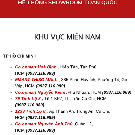
BigC - Go Mỹ Tho
Thanh toán linh hoạt
Giao hàng miễn phí
Chất lượng uy tín
Thương hiệu dẫn đầu
HỆ THỐNG SHOWROOM TOÀN QUỐC