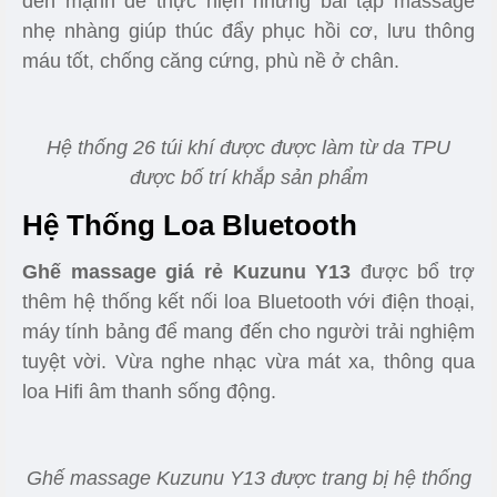
ngữ giúp người sử dụng dễ dàng tiếp cận và
nhanh chóng làm quen với sản phẩm
Màn hình LCD to dễ thao tác đối với người lớn tuổi
Hệ Thống Túi Khí
Sản phẩm được trang bị 26 túi khí được trải đều
khắp các vị trí, các túi này được làm từ loại da
TPU có độ co giãn cao và có khả năng chịu nén
tốt. Các túi này không ngừng nén - xả luân phiên
giúp hỗ trợ massage các điểm mà bi xoay không
chạm tới được như bắp chân, vùng vai, cánh tay,
… các túi khí được phân theo 3 mức độ từ nhẹ
đến mạnh để thực hiện những bài tập massage
nhẹ nhàng giúp thúc đẩy phục hồi cơ, lưu thông
máu tốt, chống căng cứng, phù nề ở chân.