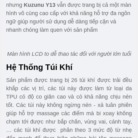
ra là thế nào để khách hàng khi trải nghiệm sản
phẩm có thể cảm nhận được sự mềm mại của da
nhưng không được phép làm giảm độ hiệu quả
của các thiết bị bên trong.
Việc đo, cắt và may
được chú trọng vô cùng tỉ mỉ, chỉ một thao tác sai
sẽ đồng nghĩa với toàn bộ phần da ghế sẽ bắt
buộc phải làm lại từ đầu.
Da PU có khả năng chống ám mùi và có độ bền
lớn
Màn Hình Điều Khiển Ipad
Tuy là dòng sản phẩm
ghế massage giá rẻ
,
nhưng
Kuzunu Y13
vẫn được trang bị cả một màn
hình vô cùng cao cấp với khả năng hỗ trợ đa ngôn