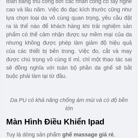
massage. Với tần suất rung cao sẽ hỗ trợ làm giãn
nở các mạch máu, đánh tan các cục máu đông và
giúp máu lưu thông dễ dàng hơn trong cơ thể. Từ
đó giảm thiểu đi các triệu chứng đau nhức cơ.
Bi rung được làm từ hợp chất Silicon kết hợp hồng
ngoại giúp giảm đau
Phần Da Bao Bọc Ghế
Bao bọc xung quanh sản phẩm là da PU cao cấp
được thiết kế riêng, loại da này có độ bền cao và
có khả năng chống để lại mùi cơ thể cũng như rất
dễ cho việc vệ sinh. Phần da ghế được làm hoàn
toàn bằng thu công bởi các nhân công có tay nghề
cao và lâu năm. Việc đo đạc kích thước cũng như
lựa chọn loại da vô cùng quan trọng, yêu cầu đặt