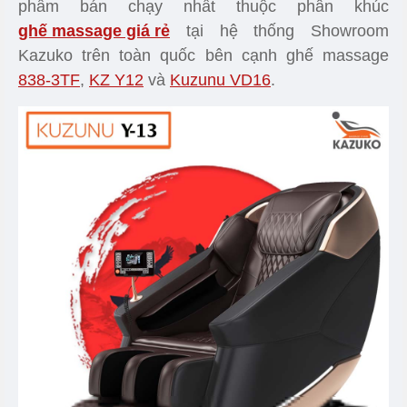
phẩm bán chạy nhất thuộc phân khúc
ghế massage giá rẻ
tại hệ thống Showroom
Kazuko trên toàn quốc bên cạnh ghế massage
838-3TF
,
KZ Y12
và
Kuzunu VD16
.