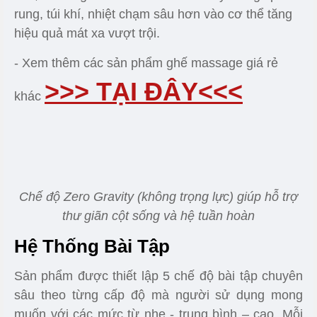
cùng sản khoái.
Massage vùng chân giúp giải tỏa đi các cơn đau
nhức sau một ngày dài
Chế Độ Zero Gravity (Không
Trọng Lực)
Để cơ thể đạt đến trạng thái thư giãn tối đa thì tính
năng Zero Gravity – massage không trọng lực
chắc chắn là yếu tố không thể thiếu. Kết hợp 1
trong 5 bài massage chuyên sâu, tính năng không
trọng lực sẽ đưa cơ thể bạn về trạng thái thoải
mái, thả lỏng hoàn toàn. Ở tư thế này còn giúp bi
rung, túi khí, nhiệt chạm sâu hơn vào cơ thể tăng
hiệu quả mát xa vượt trội.