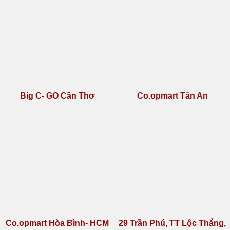
ghế massage kuzuko
ghế massage thanh lý
Kazuko
Kuzunu
Kuzunu Y13
KZ Y13
Vincom Plaza Bảo Lộc
Vincom Plaza Kon Tum