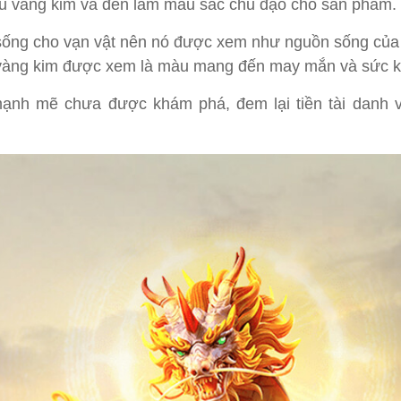
àu vàng kim và đen làm màu sắc chủ đạo cho sản phẩm.
sống cho vạn vật nên nó được xem như nguồn sống của 
u vàng kim được xem là màu mang đến may mắn và sức 
ạnh mẽ chưa được khám phá, đem lại tiền tài danh 