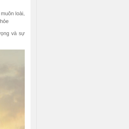
muôn loài,
khỏe
vọng và sự