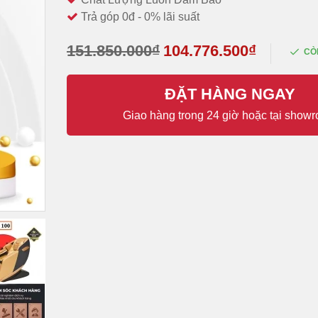
Trả góp 0đ - 0% lãi suất
151.850.000₫
104.776.500₫
CÒ
ĐẶT HÀNG NGAY