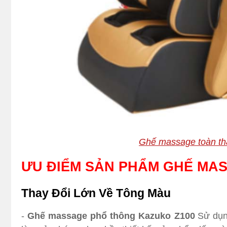
Ghế massage toàn th
ƯU ĐIỂM SẢN PHẨM GHẾ MA
Thay Đổi Lớn Về Tông Màu
-
Ghế massage phổ thông Kazuko Z100
Sử dụn