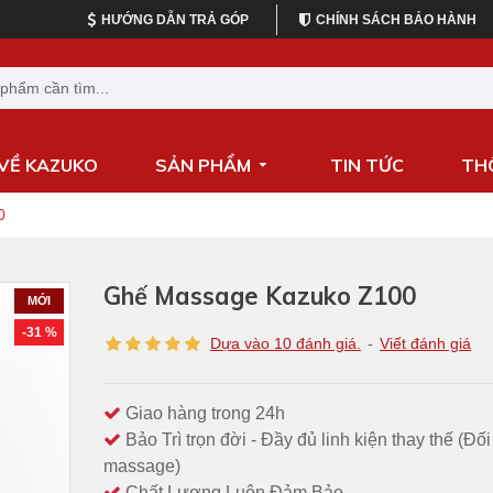
HƯỚNG DẪN TRẢ GÓP
CHÍNH SÁCH BẢO HÀNH
 VỀ KAZUKO
SẢN PHẨM
TIN TỨC
TH
0
Ghế Massage Kazuko Z100
MỚI
-31 %
Dựa vào 10 đánh giá.
-
Viết đánh giá
Giao hàng trong 24h
Bảo Trì trọn đời - Đầy đủ linh kiện thay thế (Đố
massage)
Chất Lượng Luôn Đảm Bảo