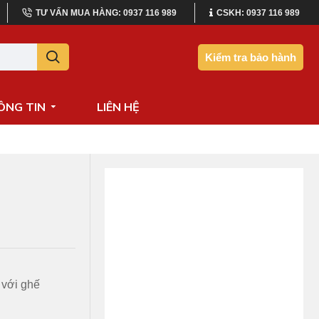
TƯ VẤN MUA HÀNG: 0937 116 989
CSKH: 0937 116 989
Kiểm tra bảo hành
ÔNG TIN
LIÊN HỆ
i với ghế