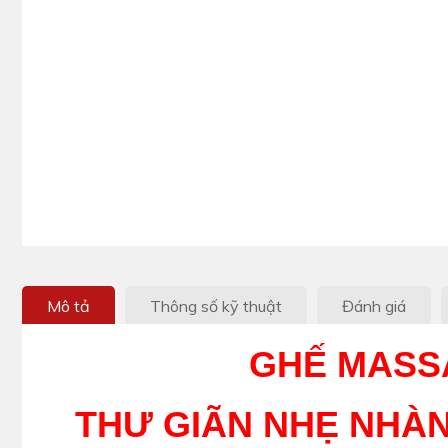
Mô tả
Thông số kỹ thuật
Đánh giá
GHẾ MASS
THƯ GIÃN NHẸ NHÀ