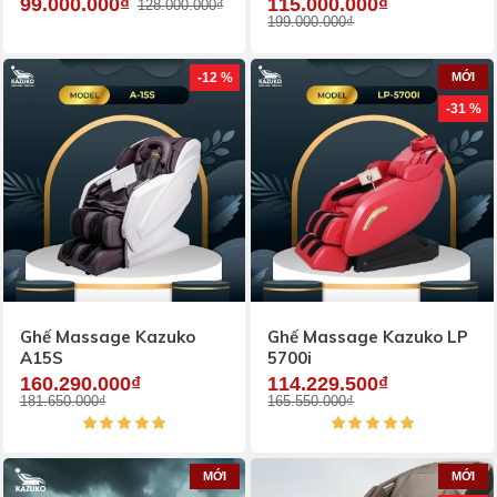
99.000.000₫
115.000.000₫
128.000.000₫
199.000.000₫
-12 %
MỚI
-31 %
Ghế Massage Kazuko
Ghế Massage Kazuko LP
A15S
5700i
160.290.000₫
114.229.500₫
181.650.000₫
165.550.000₫
MỚI
MỚI