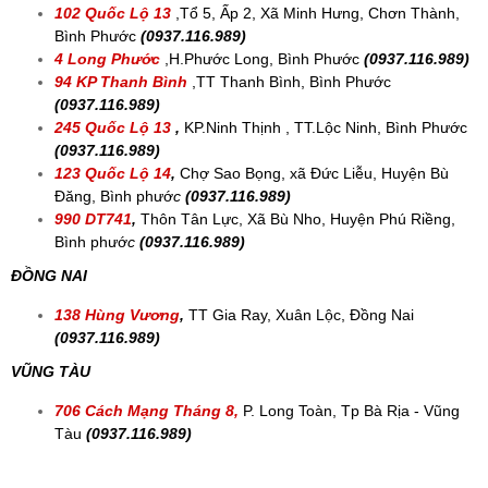
102 Quốc Lộ 13
,
Tổ 5, Ấp 2, Xã Minh Hưng, Chơn Thành,
Bình Phước
(0937.116.989)
4 Long Phước
,H.Phước Long, Bình Phước
(0937.116.989)
94 KP Thanh Bình
,
TT Thanh Bình, Bình Phước
(0937.116.989)
245 Quốc Lộ 13
,
KP.Ninh Thịnh , TT.Lộc Ninh, Bình Phước
(
0937.116.989)
123 Quốc Lộ 14
,
Chợ Sao Bọng, xã Đức Liễu, Huyện Bù
Đăng, Bình phướ
c
(
0937.116.989)
990 DT741
,
Thôn Tân Lực, Xã Bù Nho, Huyện Phú Riềng,
Bình phướ
c
(
0937.116.989)
ĐỒNG NAI
138 Hùng Vương
,
TT Gia Ray, Xuân Lộc, Đồng Nai
(0937.116.989)
VŨNG TÀU
706 Cách Mạng Tháng 8,
P. Long Toàn, Tp Bà Rịa - Vũng
Tàu
(0937.116.989)