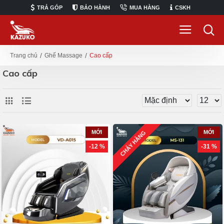
TRẢ GÓP
BẢO HÀNH
MUA HÀNG
CSKH
Ghế Massage
Cao cấp
Trang chủ
Cao cấp
MỚI
MỚI
CHÁY HÀNG
-12 %
-31 %