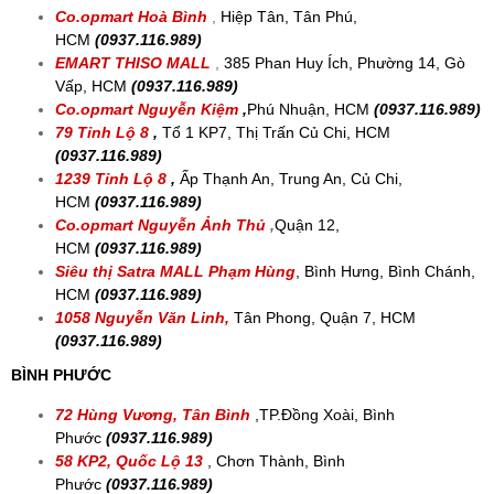
Co.opmart Hoà Bình
,
Hiệp Tân, Tân Phú,
HCM
(0937.116.989)
EMART THISO MALL
,
385 Phan Huy Ích, Phường 14, Gò
Vấp, HCM
(0937.116.989)
Co.opmart Nguyễn Kiệm
,
Phú Nhuận, HCM
(0937.116.989)
79 Tỉnh Lộ 8
,
Tổ 1 KP7, Thị Trấn Củ Chi, HCM
(0937.116.989)
1239 Tỉnh Lộ 8
,
Ấp Thạnh An, Trung An, Củ Chi,
HCM
(0937.116.989)
Co.opmart Nguyễn Ảnh Thủ
,
Quận 12,
HCM
(0937.116.989)
Siêu thị Satra MALL
Phạm Hùng
, Bình Hưng, Bình Chánh,
HCM
(0937.116.989)
1058 Nguyễn Văn Linh,
Tân Phong, Quận 7, HCM
(0937.116.989)
BÌNH PHƯỚC
72 Hùng Vương, Tân Bình
,
TP.Đồng Xoài, Bình
Phước
(0937.116.989)
58 KP2, Quốc Lộ 13
, Chơn Thành, Bình
Phước
(0937.116.989)