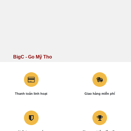
Co.opmart Hòa Bình- HCM
29 Trần Phú, TT Lộc Thắng,
Bảo Lâm, Lâm Đồng
24 Đường 26 tháng 3, P.
53A Thủ Khoa Huân, Khu
Châu Văn Liêm, Quận Ô
Phố 5, Phường 2, Thị Xã Gò
Môn, TP Cần Thơ
Công