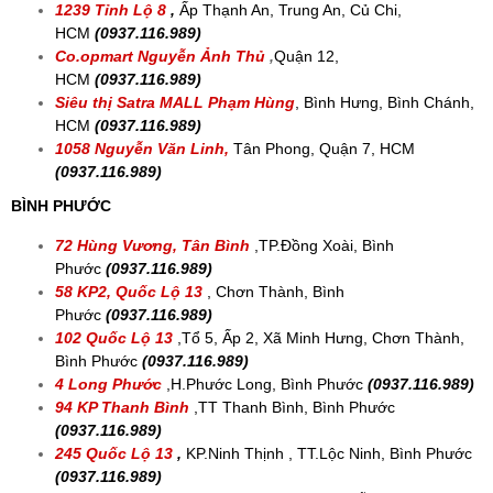
HỆ THỐNG SHOWROOM TOÀN QUỐC
KHU VỰC MIỀN NAM
TP HỒ CHÍ MINH
Co.opmart Hoà Bình
,
Hiệp Tân, Tân Phú,
HCM
(0937.116.989)
EMART THISO MALL
,
385 Phan Huy Ích, Phường 14, Gò
Vấp, HCM
(0937.116.989)
Co.opmart Nguyễn Kiệm
,
Phú Nhuận, HCM
(0937.116.989)
79 Tỉnh Lộ 8
,
Tổ 1 KP7, Thị Trấn Củ Chi, HCM
(0937.116.989)
1239 Tỉnh Lộ 8
,
Ấp Thạnh An, Trung An, Củ Chi,
HCM
(0937.116.989)
Co.opmart Nguyễn Ảnh Thủ
,
Quận 12,