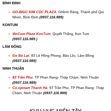
ĐỒNG NAI
138 Hùng Vương
,
TT Gia Ray, Xuân Lộc, Đồng Nai
(0937.116.989)
VŨNG TÀU
706 Cách Mạng Tháng 8,
P. Long Toàn, Tp Bà Rịa - Vũng
Tàu
(0937.116.989)
KHU VỰC MIỀN TRUNG
BÌNH ĐỊNH
GO-BIGC KIM CÚC PLAZA
, Ghềnh Ráng, Thành phố Qui
Nhơn, Bình Định
(0937.116.989)