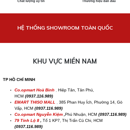
BigC - Go Mỹ Tho
Thanh toán linh hoạt
Giao hàng miễn phí
Chất lượng uy tín
Thương hiệu dẫn đầu