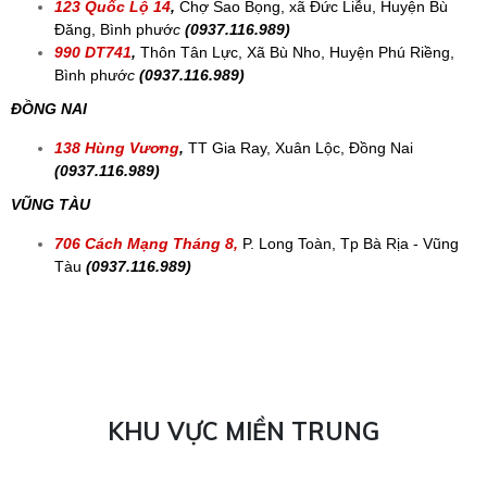
HCM
(0937.116.989)
Siêu thị Satra MALL
Phạm Hùng
, Bình Hưng, Bình Chánh,
HCM
(0937.116.989)
1058 Nguyễn Văn Linh,
Tân Phong, Quận 7, HCM
(0937.116.989)
BÌNH PHƯỚC
72 Hùng Vương, Tân Bình
,
TP.Đồng Xoài, Bình
Phước
(0937.116.989)
58 KP2, Quốc Lộ 13
, Chơn Thành, Bình
Phước
(0937.116.989)
102 Quốc Lộ 13
,
Tổ 5, Ấp 2, Xã Minh Hưng, Chơn Thành,
Bình Phước
(0937.116.989)
4 Long Phước
,H.Phước Long, Bình Phước
(0937.116.989)
94 KP Thanh Bình
,
TT Thanh Bình, Bình Phước
(0937.116.989)
245 Quốc Lộ 13
,
KP.Ninh Thịnh , TT.Lộc Ninh, Bình Phước
(
0937.116.989)
123 Quốc Lộ 14
,
Chợ Sao Bọng, xã Đức Liễu, Huyện Bù
Đăng, Bình phướ
c
(
0937.116.989)
990 DT741
,
Thôn Tân Lực, Xã Bù Nho, Huyện Phú Riềng,
Bình phướ
c
(
0937.116.989)