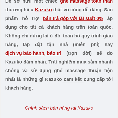
phòng ngừa tình trạng chuột rút, sưng phù ở chân.
- Chế độ massage nhiệt loại bỏ những cơn đau
nhức nhanh chóng, làm ấm cơ thể, tăng hệ miễn
dịch cho người cao tuổi khỏe mạnh hơn khi thời
tiết chuyển lạnh.
Lợi ích sử dụng khi sử dụng ghế massage 15 phút
mỗi ngày
CHÍNH SÁCH HẬU MÃI -
BẢO HÀNH - GIAO HÀNG
Để sở hữu một chiếc
ghế massage toàn thân
thương hiệu
Kazuko
thật vô cùng dễ dàng. Sản
phẩm hỗ trợ
bán trả góp với lãi suất 0%
áp