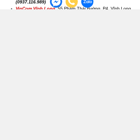
Co.opmart Tân An
,
TP. Tân An, Long An
(0937.116.989)
TIỀN GIANG
BigC- GO Mỹ Tho
,
TP Mỹ Tho , Tiền Giang
(0937.116.989)
53A Thủ Khoa Huân
,
P2, TX Gò Công, Tiền Giang
(0937.116.989)
Co.opmart Cai Lậy,
30 Tháng 4, Khu phố 2, Cai Lậy, Tiền
Giang
(0937.116.989)
CẦN THƠ
BigC - GO Cần Thơ
,
Quận Cái Răng , Cần Thơ
(
0937.116.989 )
24 Đường 26 tháng 3
,
P. Châu Văn Liêm, Quận Ô Môn, TP
Cần Thơ
(0937.116.989)
VĨNH LONG
Co.opmart Vĩnh Long
,
26 Đường 3/2 , TP Vĩnh Long
(0937.116.989)
VinCom Vĩnh Long
,
55 Phạm Thái Bường, P4, Vĩnh Long
(0937.116.989)