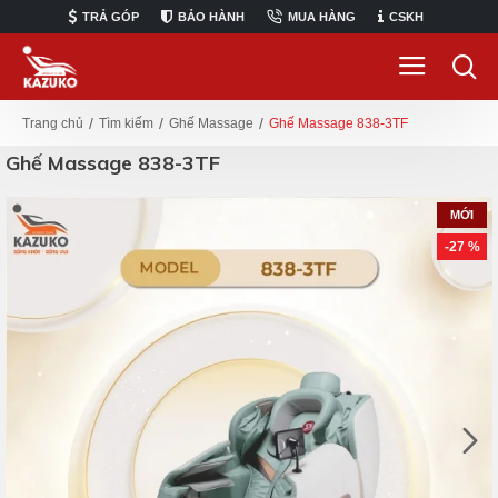
TRẢ GÓP
BẢO HÀNH
MUA HÀNG
CSKH
Tìm kiếm
Ghế Massage
Ghế Massage 838-3TF
Trang chủ
Ghế Massage 838-3TF
MỚI
-27 %