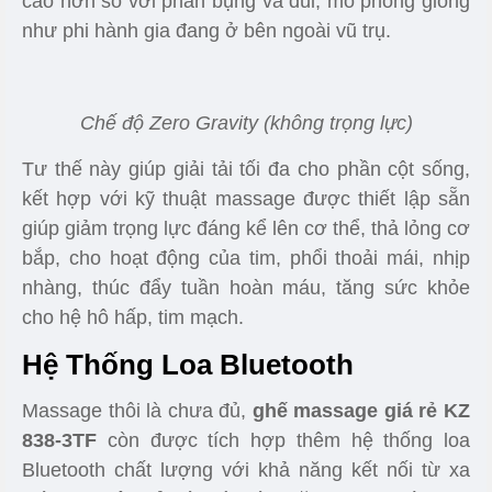
Các tính năng có trên ghế massage KZ 838 - 3TF
Chế Độ Không Trọng Lực
Chế độ Zero Gravity (Không trọng lực) giúp cơ thể
bạn người sử dụng sẽ được điều chỉnh về tư thế
nằm ngả người ra sau với đôi chân được nâng lên
cao hơn so với phần bụng và đùi, mô phỏng giống
như phi hành gia đang ở bên ngoài vũ trụ.