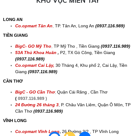
KONTUM
VinCom Plaza KonTum
,
Quyết Thắng, Kon Tum
(0937.116.989 )
LÂM ĐỒNG
Go Đà Lạt
,
83 Lê Hồng Phong, Bảo Lộc, Lâm Đồng
(0937.116.989)
NINH THUẬN
83 Trần Phú
,
TP Phan Rang- Tháp Chàm, Ninh Thuận
(0937.116.989)
Co.opmart Thanh Hà
,
97 Trần Phú, TP Phan Rang- Tháp
Chàm, Ninh Thuận
(0937.116.989)
KHU VỰC MIỀN TÂY
LONG AN