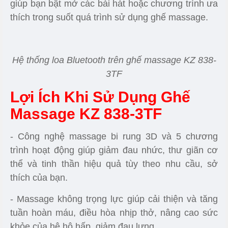
Chế độ Zero Gravity (không trọng lực)
Tư thế này giúp giải tải tối đa cho phần cột sống,
kết hợp với kỹ thuật massage được thiết lập sẵn
giúp giảm trọng lực đáng kể lên cơ thể, thả lỏng cơ
bắp, cho hoạt động của tim, phổi thoải mái, nhịp
nhàng, thúc đẩy tuần hoàn máu, tăng sức khỏe
cho hệ hô hấp, tim mạch.
Hệ Thống Loa Bluetooth
Massage thôi là chưa đủ,
ghế massage giá rẻ KZ
838-3TF
còn được tích hợp thêm hệ thống loa
Bluetooth chất lượng với khả năng kết nối từ xa
giúp bạn bật mở các bài hát hoặc chương trình ưa
thích trong suốt quá trình sử dụng ghế massage.