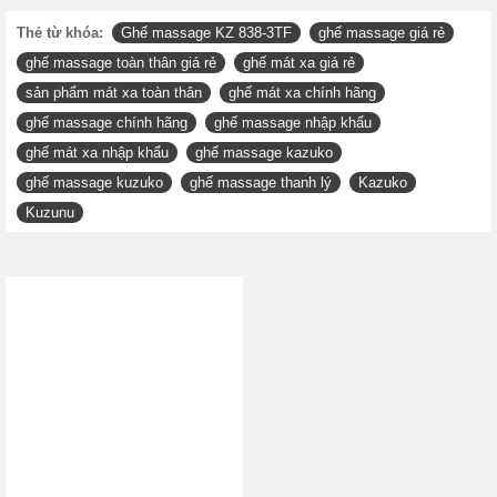
của chúng tôi điện thoại lại để chốt đơn.
Hướng dẫn thanh toán
Hiện tại, chúng tôi mới chỉ cung cấp 2 hình thức thanh toán:
(1). nhận hàng thanh toán và (2). thanh toán chuyển khoản.
Quý khách đặt hàng và được nhân viên xác nhận qua
cuộc gọi trực tiếp. Qua đó, chúng tôi gửi hàng về cho
quý khách thông qua dịch vụ ship COD. Quý khách
nhận hàng, kiểm tra hàng và thanh toán trực tiếp cho
nhân viên bưu phát.
Quý khách chuyển khoản trước cho chúng tôi qua tài
khoản nhân hàng, và chúng tôi sẽ gửi chuyển phát
nhanh cho quý khách
Thẻ từ khóa:
Ghế massage KZ 838-3TF
ghế massage giá rẻ
ghế massage toàn thân giá rẻ
ghế mát xa giá rẻ