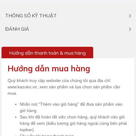
dụng cho tất cả khách hàng trên toàn quốc.
Không chỉ dừng lại ở đó, toàn bộ quy trình giao
hàng, lắp đặt tận nhà (miễn phí) hay
dịch vụ bảo hành, bảo trì
(trọn đời) sẽ do
Kazuko đảm nhận. Trải nghiệm mua sắm nhanh
chóng và sử dụng ghế massage thuận tiện
nhất là những gì Kazuko
cam kết
cung cấp tới
khách hàng.
Chính sách bán hàng tại Kazuko
THÔNG SỐ KỸ THUẬT