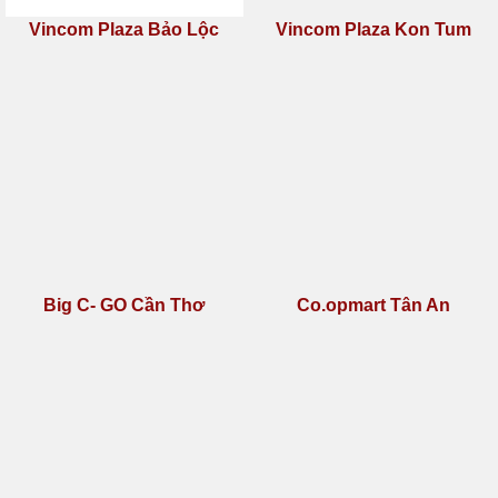
sản phẩm mát xa toàn thân
ghế mát xa chính hãng
ghế massage chính hãng
ghế massage nhập khẩu
ghế mát xa nhập khẩu
ghế massage kazuko
ghế massage kuzuko
ghế massage thanh lý
Kazuko
Kuzunu
Vincom Plaza Bảo Lộc
Vincom Plaza Kon Tum