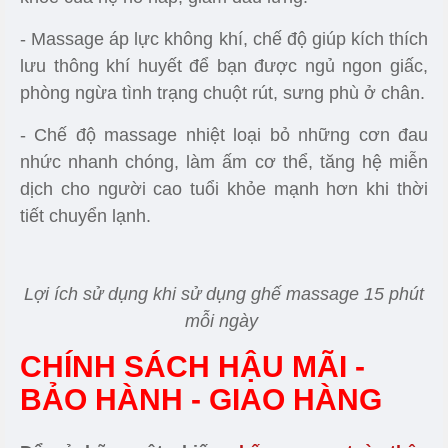
Hệ thống loa Bluetooth trên ghế massage KZ 838-
3TF
Lợi Ích Khi Sử Dụng Ghế
Massage
KZ 838-3TF
- Công nghệ massage bi rung 3D và 5 chương
trình hoạt động giúp giảm đau nhức, thư giãn cơ
thể và tinh thần hiệu quả tùy theo nhu cầu, sở
thích của bạn.
- Massage không trọng lực giúp cải thiện và tăng
tuần hoàn máu, điều hòa nhịp thở, nâng cao sức
khỏe của hệ hô hấp, giảm đau lưng.
- Massage áp lực không khí, chế độ giúp kích thích
lưu thông khí huyết để bạn được ngủ ngon giấc,