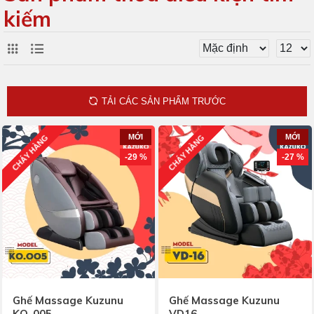
kiếm
TẢI CÁC SẢN PHẨM TRƯỚC
MỚI
MỚI
CHÁY HÀNG
CHÁY HÀNG
-29 %
-27 %
Ghế Massage Kuzunu
Ghế Massage Kuzunu
KO-005
VD16