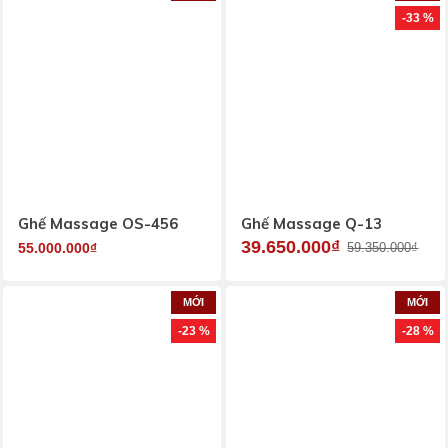
-33 %
Ghế Massage OS-456
Ghế Massage Q-13
39.650.000₫
59.350.000₫
55.000.000₫
MỚI
MỚI
-23 %
-28 %