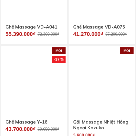
Ghế Massage VD-A041
Ghế Massage VD-A075
55.390.000₫
41.270.000₫
72.360.000₫
57.200.000₫
MỚI
MỚI
-37 %
Ghế Massage Y-16
Gối Massage Nhiệt Hồng
Ngoại Kazuko
43.700.000₫
69.650.000₫
3.600.000₫