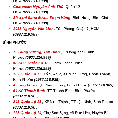
HCM
(0937.116.989)
Co.opmart Nguyễn Ảnh Thủ
,
Quận 12,
HCM
(0937.116.989)
Siêu thị Satra MALL
Phạm Hùng
, Bình Hưng, Bình Chánh,
HCM
(0937.116.989)
1058 Nguyễn Văn Linh,
Tân Phong, Quận 7, HCM
(0937.116.989)
BÌNH PHƯỚC
72 Hùng Vương, Tân Bình
,
TP.Đồng Xoài, Bình
Phước
(0937.116.989)
58 KP2, Quốc Lộ 13
, Chơn Thành, Bình
Phước
(0937.116.989)
102 Quốc Lộ 13
,
Tổ 5, Ấp 2, Xã Minh Hưng, Chơn Thành,
Bình Phước
(0937.116.989)
4 Long Phước
,H.Phước Long, Bình Phước
(0937.116.989)
94 KP Thanh Bình
,
TT Thanh Bình, Bình Phước
(0937.116.989)
245 Quốc Lộ 13
,
KP.Ninh Thịnh , TT.Lộc Ninh, Bình Phước
(
0937.116.989)
123 Quốc Lộ 14
,
Chợ Sao Bọng, xã Đức Liễu, Huyện Bù