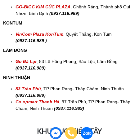
GO-BIGC KIM CÚC PLAZA
, Ghềnh Ráng, Thành phố Qui
Nhơn, Bình Định
(0937.116.989)
KONTUM
VinCom Plaza KonTum
,
Quyết Thắng, Kon Tum
(0937.116.989 )
LÂM ĐỒNG
Go Đà Lạt
,
83 Lê Hồng Phong, Bảo Lộc, Lâm Đồng
(0937.116.989)
NINH THUẬN
83 Trần Phú
,
TP Phan Rang- Tháp Chàm, Ninh Thuận
(0937.116.989)
Co.opmart Thanh Hà
,
97 Trần Phú, TP Phan Rang- Tháp
Chàm, Ninh Thuận
(0937.116.989)
KHU VỰC MIỀN TÂY