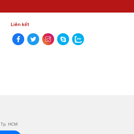
Liên kết
.
, Tp. HCM