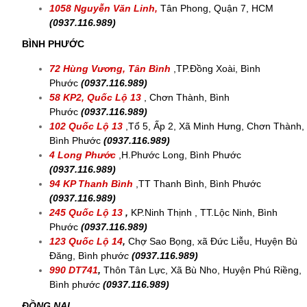
1058 Nguyễn Văn Linh,
Tân Phong, Quận 7, HCM
(0937.116.989)
BÌNH PHƯỚC
72 Hùng Vương, Tân Bình
,
TP.Đồng Xoài, Bình
Phước
(0937.116.989)
58 KP2, Quốc Lộ 13
, Chơn Thành, Bình
Phước
(0937.116.989)
102 Quốc Lộ 13
,
Tổ 5, Ấp 2, Xã Minh Hưng, Chơn Thành,
Bình Phước
(0937.116.989)
4 Long Phước
,H.Phước Long, Bình Phước
(0937.116.989)
94 KP Thanh Bình
,
TT Thanh Bình, Bình Phước
(0937.116.989)
245 Quốc Lộ 13
,
KP.Ninh Thịnh , TT.Lộc Ninh, Bình
Phước
(
0937.116.989)
123 Quốc Lộ 14
,
Chợ Sao Bọng, xã Đức Liễu, Huyện Bù
Đăng, Bình phướ
c
(
0937.116.989)
990 DT741
,
Thôn Tân Lực, Xã Bù Nho, Huyện Phú Riềng,
Bình phướ
c
(
0937.116.989)
ĐỒNG NAI