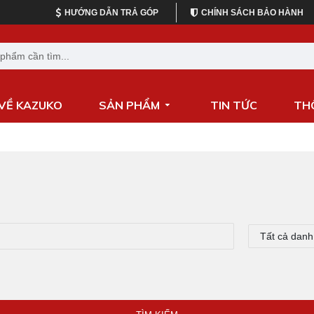
HƯỚNG DẪN TRẢ GÓP
CHÍNH SÁCH BẢO HÀNH
 VỀ KAZUKO
SẢN PHẨM
TIN TỨC
TH