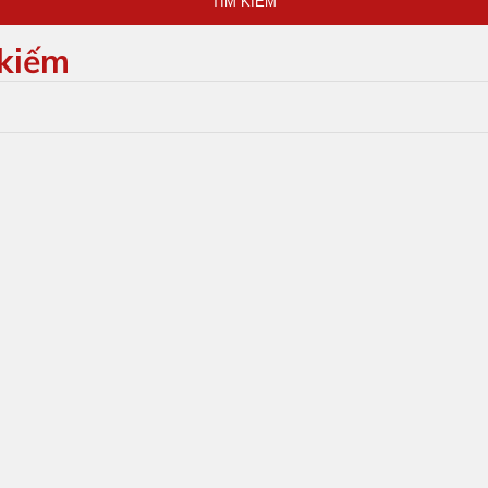
TÌM KIẾM
 kiếm