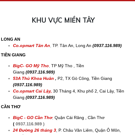
KHU VỰC MIỀN TÂY
LONG AN
Co.opmart Tân An
,
TP. Tân An, Long An
(0937.116.989)
TIỀN GIANG
BigC- GO Mỹ Tho
,
TP Mỹ Tho , Tiền
Giang
(0937.116.989)
53A Thủ Khoa Huân
,
P2, TX Gò Công, Tiền Giang
(0937.116.989)
Co.opmart Cai Lậy,
30 Tháng 4, Khu phố 2, Cai Lậy, Tiền
Giang
(0937.116.989)
CẦN THƠ
BigC - GO Cần Thơ
,
Quận Cái Răng , Cần Thơ
(
0937.116.989 )
24 Đường 26 tháng 3
,
P. Châu Văn Liêm, Quận Ô Môn,