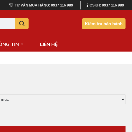
TƯ VẤN MUA HÀNG: 0937 116 989
CSKH: 0937 116 989
Kiểm tra bảo hành
ÔNG TIN
LIÊN HỆ