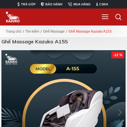
TRẢ GÓP
BẢO HÀNH
MUA HÀNG
CSKH
Tìm kiếm
Ghế Massage
Ghế Massage Kazuko A15S
Trang chủ
Ghế Massage Kazuko A15S
-12 %