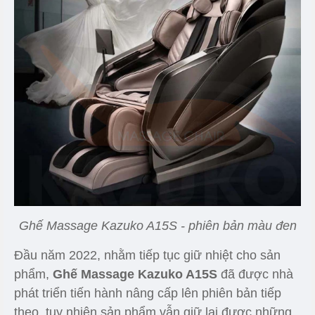
Ghế Massage Kazuko A15S - phiên bản màu đen
Đầu năm 2022, nhằm tiếp tục giữ nhiệt cho sản
phẩm,
Ghế Massage Kazuko A15S
đã được nhà
phát triển tiến hành nâng cấp lên phiên bản tiếp
theo, tuy nhiên sản phẩm vẫn giữ lại được những