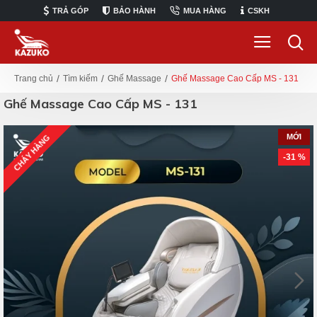
TRẢ GÓP
BẢO HÀNH
MUA HÀNG
CSKH
Tìm kiếm
Ghế Massage
Ghế Massage Cao Cấp MS - 131
Trang chủ
Ghế Massage Cao Cấp MS - 131
MỚI
CHÁY HÀNG
-31 %